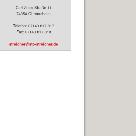
Carl-Zeiss-Straße 11
74354 Ottmarsheim
Telefon: 07143 817 817
Fax: 07143 817 818
streicher@sto-streicher.de