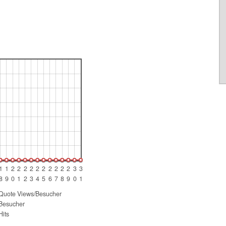
1
1
2
2
2
2
2
2
2
2
2
2
3
3
8
9
0
1
2
3
4
5
6
7
8
9
0
1
!
Quote Views/Besucher
Besucher
Hits