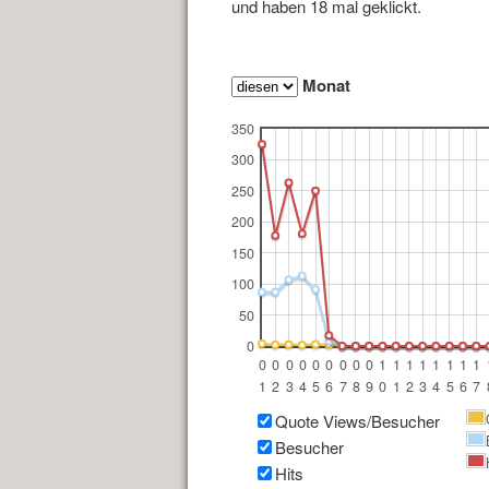
und haben 18 mal geklickt.
Monat
350
300
250
200
150
100
50
0
0
0
0
0
0
0
0
0
0
1
1
1
1
1
1
1
1
1
2
3
4
5
6
7
8
9
0
1
2
3
4
5
6
7
Heute waren schon 8 Besucher (18 Hits) hier
Quote Views/Besucher
Besucher
Hits