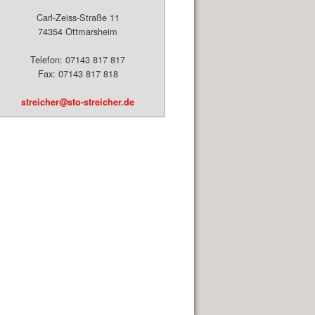
Carl-Zeiss-Straße 11
74354 Ottmarsheim
Telefon: 07143 817 817
Fax: 07143 817 818
streicher@sto-streicher.de