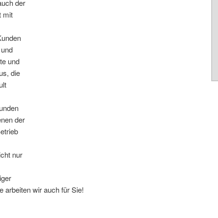
auch der
t mit
 Kunden
 und
rte und
us, die
lt
Kunden
enen der
etrieb
icht nur
!
iger
 arbeiten wir auch für Sie!